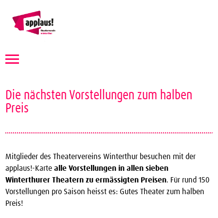
Theaterverein Winterthur
Die nächsten Vorstellungen zum halben
Theater Vergünstigungen
Preis
Die nächsten Vorstellungen zum halben Preis
applaus!-Karte bestellen
JTC-Jugend-Theater-Club
Mitglieder des Theatervereins Winterthur besuchen mit der
applaus!-Karte
alle Vorstellungen in allen sieben
Über uns
Winterthurer Theatern zu ermässigten Preisen
. Für rund 150
Kontakt
Vorstellungen pro Saison heisst es: Gutes Theater zum halben
Preis!
Archiv