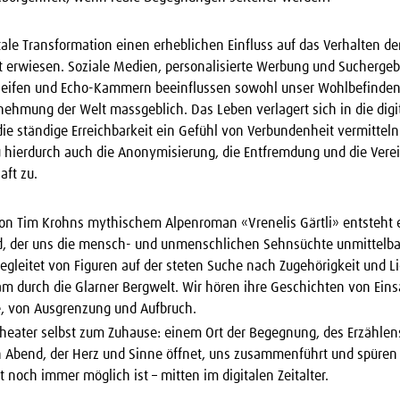
itale Transformation einen erheblichen Einfluss auf das Verhalten 
gst erwiesen. Soziale Medien, personalisierte Werbung und Suchergeb
eifen und Echo-Kammern beeinflussen sowohl unser Wohlbefinden
ehmung der Welt massgeblich. Das Leben verlagert sich in die digit
ie ständige Erreichbarkeit ein Gefühl von Verbundenheit vermittel
hierdurch auch die Anonymisierung, die Entfremdung und die Verei
aft zu.
n Tim Krohns mythischem Alpenroman «Vrenelis Gärtli» entsteht 
, der uns die mensch- und unmenschlichen Sehnsüchte unmittelba
Begleitet von Figuren auf der steten Suche nach Zugehörigkeit und L
m durch die Glarner Bergwelt. Wir hören ihre Geschichten von Ein
, von Ausgrenzung und Aufbruch.
Theater selbst zum Zuhause: einem Ort der Begegnung, des Erzählen
n Abend, der Herz und Sinne öffnet, uns zusammenführt und spüren 
noch immer möglich ist – mitten im digitalen Zeitalter.