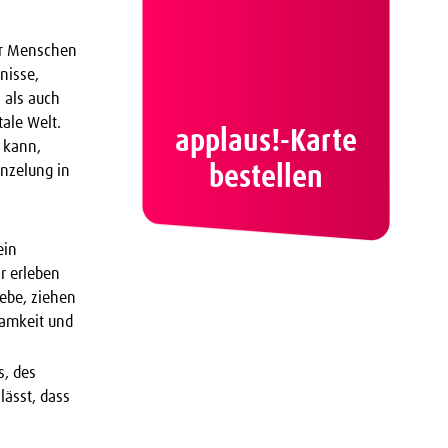
der Menschen
nisse,
 als auch
ale Welt.
applaus!-Karte
n kann,
bestellen
nzelung in
ein
r erleben
iebe, ziehen
samkeit und
s, des
lässt, dass