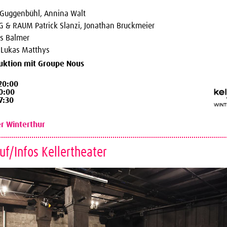
 Guggenbühl, Annina Walt
 & RAUM Patrick Slanzi, Jonathan Bruckmeier
s Balmer
 Lukas Matthys
uktion mit Groupe Nous
 20:00
20:00
17:30
er Winterthur
uf/Infos Kellertheater