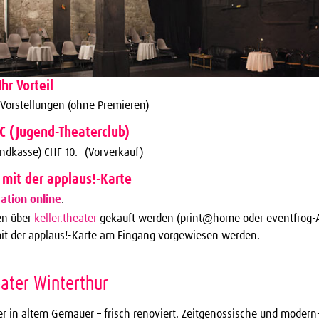
Ihr Vorteil
 Vorstellungen (ohne Premieren)
TC (Jugend-Theaterclub)
ndkasse) CHF 10.– (Vorverkauf)
 mit der applaus!-Karte
ation online
.
en über
keller.theater
gekauft werden (print@home oder eventfrog-
 der applaus!-Karte am Eingang vorgewiesen werden.
eater Winterthur
er in altem Gemäuer – frisch renoviert. Zeitgenössische und modern