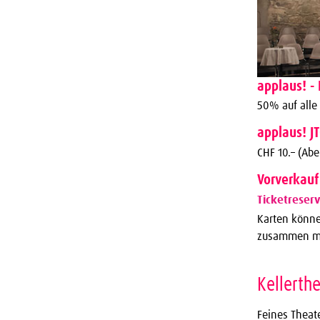
applaus! - 
50% auf alle
applaus! J
CHF 10.– (Abe
Vorverkauf
Ticketreserv
Karten könn
zusammen mit
Kellerth
Feines Theat