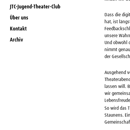
JTC-Jugend-Theater-Club
Dass die dig
Über uns
hat, ist län
Kontakt
Feedbackschl
unsere Wahrn
Archiv
Und obwohl d
nimmt genau 
der Gesellsch
Ausgehend vo
Theaterabend
lassen will. 
wir gemeinsa
Lebensfreude
So wird das 
Staunens. Ei
Gemeinschaft 