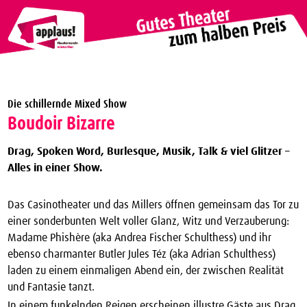
Theaterverein Winterthur
Die schillernde Mixed Show
Theater Vergünstigungen
Boudoir Bizarre
Die nächsten Vorstellungen zum halben Preis
Drag, Spoken Word, Burlesque, Musik, Talk & viel Glitzer –
applaus!-Karte bestellen
Alles in einer Show.
JTC-Jugend-Theater-Club
Das Casinotheater und das Millers öffnen gemeinsam das Tor zu
Über uns
einer sonderbunten Welt voller Glanz, Witz und Verzauberung:
Madame Phishère (aka Andrea Fischer Schulthess) und ihr
Kontakt
ebenso charmanter Butler Jules Téz (aka Adrian Schulthess)
Archiv
laden zu einem einmaligen Abend ein, der zwischen Realität
und Fantasie tanzt.
In einem funkelnden Reigen erscheinen illustre Gäste aus Drag,