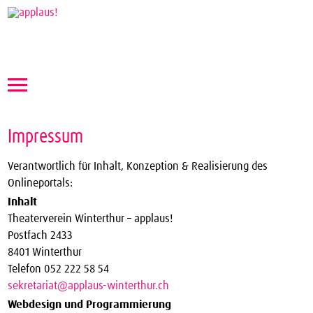
Theaterverein Winterthur
Impressum
Theater Vergünstigungen
Die nächsten Vorstellungen zum halben Preis
Verantwortlich für Inhalt, Konzeption & Realisierung des
Onlineportals:
applaus!-Karte bestellen
Inhalt
JTC-Jugend-Theater-Club
Theaterverein Winterthur – applaus!
Postfach 2433
Über uns
8401 Winterthur
Telefon 052 222 58 54
Kontakt
sekretariat@applaus-winterthur.ch
Archiv
Webdesign und Programmierung