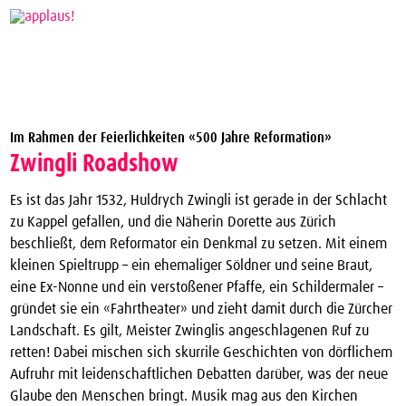
Theaterverein Winterthur
Im Rahmen der Feierlichkeiten «500 Jahre Reformation»
Theater Vergünstigungen
Zwingli Roadshow
Die nächsten Vorstellungen zum halben Preis
Es ist das Jahr 1532, Huldrych Zwingli ist gerade in der Schlacht
applaus!-Karte bestellen
zu Kappel gefallen, und die Näherin Dorette aus Zürich
beschließt, dem Reformator ein Denkmal zu setzen. Mit einem
JTC-Jugend-Theater-Club
kleinen Spieltrupp – ein ehemaliger Söldner und seine Braut,
Über uns
eine Ex-Nonne und ein verstoßener Pfaffe, ein Schildermaler –
gründet sie ein «Fahrtheater» und zieht damit durch die Zürcher
Kontakt
Landschaft. Es gilt, Meister Zwinglis angeschlagenen Ruf zu
Archiv
retten! Dabei mischen sich skurrile Geschichten von dörflichem
Aufruhr mit leidenschaftlichen Debatten darüber, was der neue
Glaube den Menschen bringt. Musik mag aus den Kirchen