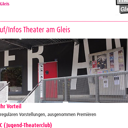
Gleis
uf/Infos Theater am Gleis
Ihr Vorteil
 regulären Vorstellungen, ausgenommen Premièren
TC (Jugend-Theaterclub)