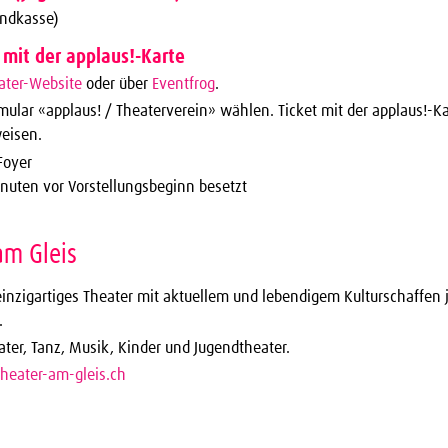
endkasse)
 mit der applaus!-Karte
ater-Website
oder über
Eventfrog
.
rmular «applaus! / Theaterverein» wählen. Ticket mit der applaus!-K
eisen.
Foyer
inuten vor Vorstellungsbeginn besetzt
am Gleis
einzigartiges Theater mit aktuellem und lebendigem Kulturschaffen 
.
ater, Tanz, Musik, Kinder und Jugendtheater.
heater-am-gleis.ch