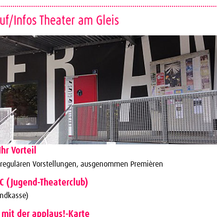
uf/Infos Theater am Gleis
Ihr Vorteil
 regulären Vorstellungen, ausgenommen Premièren
TC (Jugend-Theaterclub)
endkasse)
 mit der applaus!-Karte