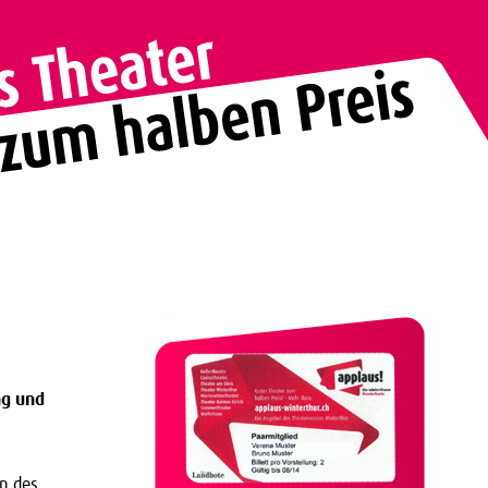
ng und
en des