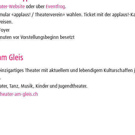
ater-Website
oder über
Eventfrog
.
rmular «applaus! / Theaterverein» wählen. Ticket mit der applaus!-K
eisen.
Foyer
inuten vor Vorstellungsbeginn besetzt
am Gleis
einzigartiges Theater mit aktuellem und lebendigem Kulturschaffen 
.
ater, Tanz, Musik, Kinder und Jugendtheater.
heater-am-gleis.ch