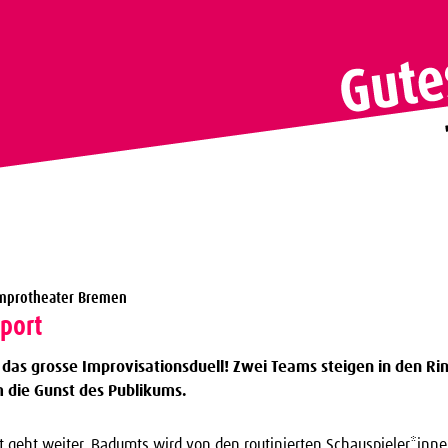
Improtheater Bremen
port
r das grosse Improvisationsduell! Zwei Teams steigen in den Ri
die Gunst des Publikums.
it geht weiter. Badumts wird von den routinierten Schauspieler*inn