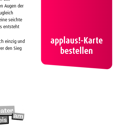
en Augen der
ugleich
eine seichte
es entsteht
applaus!-Karte
och einzig und
er den Sieg
bestellen