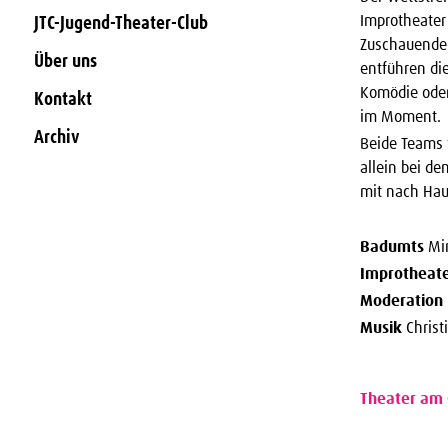
Improtheater
JTC-Jugend-Theater-Club
Zuschauenden
Über uns
entführen di
Komödie oder 
Kontakt
im Moment.
Archiv
Beide Teams v
allein bei d
mit nach Ha
Badumts
Mi
Improtheat
Moderation
Musik
Christ
Theater am 