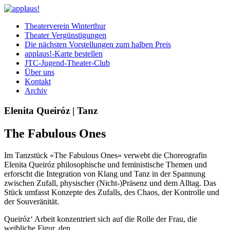
Theaterverein Winterthur
Theater Vergünstigungen
Die nächsten Vorstellungen zum halben Preis
applaus!-Karte bestellen
JTC-Jugend-Theater-Club
Über uns
Kontakt
Archiv
Elenita Queiróz | Tanz
The Fabulous Ones
Im Tanzstück «The Fabulous Ones» verwebt die Choreografin
Elenita Queiróz philosophische und feministische Themen und
erforscht die Integration von Klang und Tanz in der Spannung
zwischen Zufall, physischer (Nicht-)Präsenz und dem Alltag. Das
Stück umfasst Konzepte des Zufalls, des Chaos, der Kontrolle und
der Souveränität.
Queiróz‘ Arbeit konzentriert sich auf die Rolle der Frau, die
weibliche Figur, den