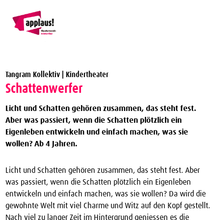
Theaterverein Winterthur
Tangram Kollektiv | Kindertheater
Theater Vergünstigungen
Schattenwerfer
Die nächsten Vorstellungen zum halben Preis
Licht und Schatten gehören zusammen, das steht fest.
applaus!-Karte bestellen
Aber was passiert, wenn die Schatten plötzlich ein
Eigenleben entwickeln und einfach machen, was sie
JTC-Jugend-Theater-Club
wollen? Ab 4 Jahren.
Über uns
Licht und Schatten gehören zusammen, das steht fest. Aber
Kontakt
was passiert, wenn die Schatten plötzlich ein Eigenleben
Archiv
entwickeln und einfach machen, was sie wollen? Da wird die
gewohnte Welt mit viel Charme und Witz auf den Kopf gestellt.
Nach viel zu langer Zeit im Hintergrund geniessen es die