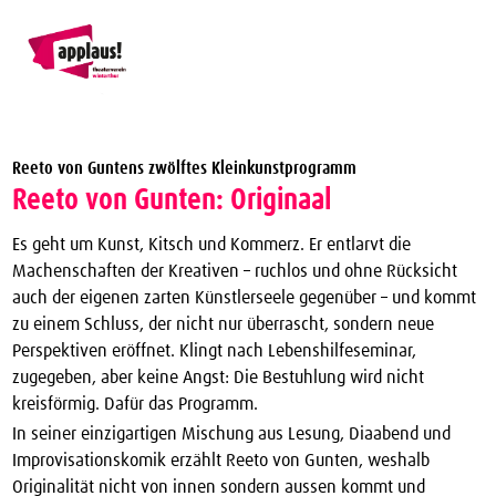
Theaterverein Winterthur
Reeto von Guntens zwölftes Kleinkunstprogramm
Theater Vergünstigungen
Reeto von Gunten: Originaal
Die nächsten Vorstellungen zum halben Preis
Es geht um Kunst, Kitsch und Kommerz. Er entlarvt die
applaus!-Karte bestellen
Machenschaften der Kreativen – ruchlos und ohne Rücksicht
auch der eigenen zarten Künstlerseele gegenüber – und kommt
JTC-Jugend-Theater-Club
zu einem Schluss, der nicht nur überrascht, sondern neue
Über uns
Perspektiven eröffnet. Klingt nach Lebenshilfeseminar,
zugegeben, aber keine Angst: Die Bestuhlung wird nicht
Kontakt
kreisförmig. Dafür das Programm.
Archiv
In seiner einzigartigen Mischung aus Lesung, Diaabend und
Improvisationskomik erzählt Reeto von Gunten, weshalb
Originalität nicht von innen sondern aussen kommt und