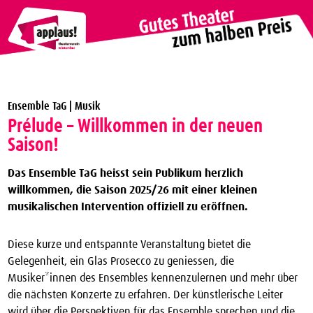
Theaterverein Winterthur
Ensemble TaG | Musik
Theater Vergünstigungen
Prélude – Willkommen in der neuen
Die nächsten Vorstellungen zum halben Preis
Saison!
applaus!-Karte bestellen
Das Ensemble TaG heisst sein Publikum herzlich
willkommen, die Saison 2025/26 mit einer kleinen
JTC-Jugend-Theater-Club
musikalischen Intervention offiziell zu eröffnen.
Über uns
Kontakt
Diese kurze und entspannte Veranstaltung bietet die
Gelegenheit, ein Glas Prosecco zu geniessen, die
Archiv
Musiker*innen des Ensembles kennenzulernen und mehr über
die nächsten Konzerte zu erfahren. Der künstlerische Leiter
wird über die Perspektiven für das Ensemble sprechen und die