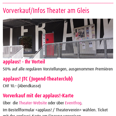
Vorverkauf/Infos Theater am Gleis
applaus! - Ihr Vorteil
50% auf alle regulären Vorstellungen, ausgenommen Premièren
applaus! JTC (Jugend-Theaterclub)
CHF 10.– (Abendkasse)
Vorverkauf mit der applaus!-Karte
Über die
Theater-Website
oder über
Eventfrog
.
Im Bestellformular «applaus! / Theaterverein» wählen. Ticket