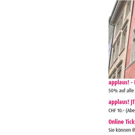
applaus! - 
50% auf alle
applaus! J
CHF 10.– (Ab
Online Tic
Sie können Ih