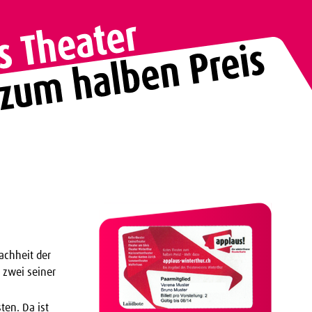
achheit der
t zwei seiner
ten. Da ist