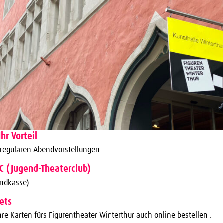
Ihr Vorteil
 regulären Abendvorstellungen
TC (Jugend-Theaterclub)
endkasse)
kets
re Karten fürs Figurentheater Winterthur auch online bestellen .