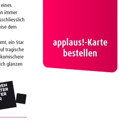
 eines
hon immer
sschliesslich
eise dem
applaus!-Karte
mt, ein Star
uf tragische
bestellen
l komischere
lich glänzen