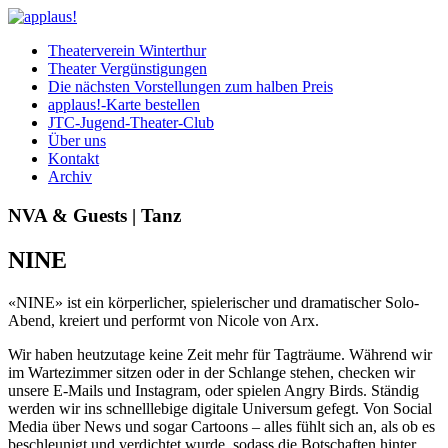
Theaterverein Winterthur
Theater Vergünstigungen
Die nächsten Vorstellungen zum halben Preis
applaus!-Karte bestellen
JTC-Jugend-Theater-Club
Über uns
Kontakt
Archiv
NVA & Guests | Tanz
NINE
«NINE» ist ein körperlicher, spielerischer und dramatischer Solo-
Abend, kreiert und performt von Nicole von Arx.
Wir haben heutzutage keine Zeit mehr für Tagträume. Während wir
im Wartezimmer sitzen oder in der Schlange stehen, checken wir
unsere E-Mails und Instagram, oder spielen Angry Birds. Ständig
werden wir ins schnelllebige digitale Universum gefegt. Von Social
Media über News und sogar Cartoons – alles fühlt sich an, als ob es
beschleunigt und verdichtet wurde, sodass die Botschaften hinter