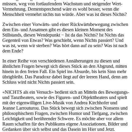
müssen, weg von fortlaufendem Wachstum und steigender Wert-
Vermehrung. Dementsprechend wäre es wohl besser, wenn die
Menschheit vermehrt nichts tun würde. Aber was ist dieses Nichts?
Zwischen einer Vorwärts- und einer Rückwärtsbewegung zwischen
dem Ein- und Ausatmen gibt es diesen kleinen Moment des
Stillstands, diesen Wendepunkt − Ist da das Nichts? Ist Nichts das
Gegenteil von Etwas? Was geschieht, wenn Nichts passiert? Und
was ist, wenn wir sterben? Was hört dann auf zu sein? Was ist nach
dem Ende?
In einer Reihe von verschiedenen Annäherungen zu diesen und
ähnlichen Fragen bewegt sich dieses Stück an den Abgrund, mitten
hinein in den freien Fall. Ein Spiel ins Absurde, bis kein Sinn mehr
übrigbleibt. Das Paradoxe dabei liegt auf der leeren Hand, denn am
Schluss wird nicht Nichts passiert sein.
«NICHTS als ein Versuch» bedient sich an Mitteln des Bewegungs-
und Tanztheaters, sowie des Figuren- und Objekttheaters und spielt
mit der eigenwilligen Live-Musik von Andrea Kirchhofer und
Jeanne Larrouturou. Das Stück bewegt sich zwischen Nonsens und
philosophischem Fragen, zwischen Humor und Tiefgang, zwischen
Leichtigkeit und berührender Schwere. Es möchte aber vor allem
Raum schaffen für des Publikums eigene Assoziationen, Bilder und
Gedanken über sich selbst und das Dasein im Hier und Jetzt.