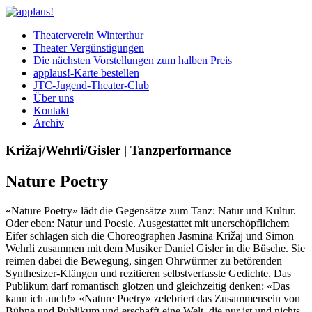
Theaterverein Winterthur
Theater Vergünstigungen
Die nächsten Vorstellungen zum halben Preis
applaus!-Karte bestellen
JTC-Jugend-Theater-Club
Über uns
Kontakt
Archiv
Križaj/Wehrli/Gisler | Tanzperformance
Nature Poetry
«Nature Poetry» lädt die Gegensätze zum Tanz: Natur und Kultur.
Oder eben: Natur und Poesie. Ausgestattet mit unerschöpflichem
Eifer schlagen sich die Choreographen Jasmina Križaj und Simon
Wehrli zusammen mit dem Musiker Daniel Gisler in die Büsche. Sie
reimen dabei die Bewegung, singen Ohrwürmer zu betörenden
Synthesizer-Klängen und rezitieren selbstverfasste Gedichte. Das
Publikum darf romantisch glotzen und gleichzeitig denken: «Das
kann ich auch!» «Nature Poetry» zelebriert das Zusammensein von
Bühne und Publikum und erschafft eine Welt, die nur ist und nichts