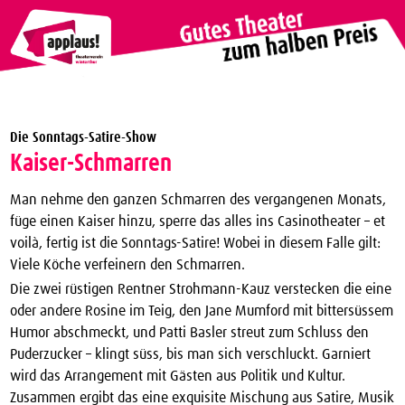
Theaterverein Winterthur
Die Sonntags-Satire-Show
Theater Vergünstigungen
Kaiser-Schmarren
Die nächsten Vorstellungen zum halben Preis
Man nehme den ganzen Schmarren des vergangenen Monats,
applaus!-Karte bestellen
füge einen Kaiser hinzu, sperre das alles ins Casinotheater – et
voilà, fertig ist die Sonntags-Satire! Wobei in diesem Falle gilt:
JTC-Jugend-Theater-Club
Viele Köche verfeinern den Schmarren.
Über uns
Die zwei rüstigen Rentner Strohmann-Kauz verstecken die eine
oder andere Rosine im Teig, den Jane Mumford mit bittersüssem
Kontakt
Humor abschmeckt, und Patti Basler streut zum Schluss den
Archiv
Puderzucker – klingt süss, bis man sich verschluckt. Garniert
wird das Arrangement mit Gästen aus Politik und Kultur.
Zusammen ergibt das eine exquisite Mischung aus Satire, Musik