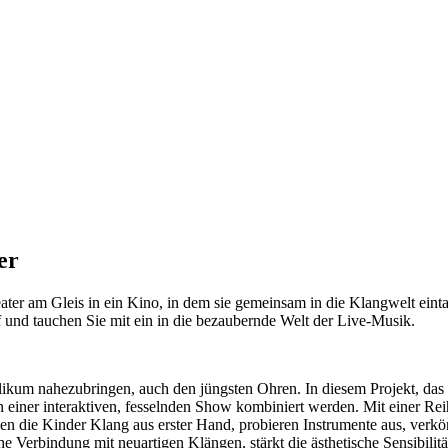
er
 am Gleis in ein Kino, in dem sie gemeinsam in die Klangwelt eintau
uf und tauchen Sie mit ein in die bezaubernde Welt der Live-Musik.
um nahezubringen, auch den jüngsten Ohren. In diesem Projekt, das si
 einer interaktiven, fesselnden Show kombiniert werden. Mit einer Re
ben die Kinder Klang aus erster Hand, probieren Instrumente aus, verk
he Verbindung mit neuartigen Klängen, stärkt die ästhetische Sensibilit