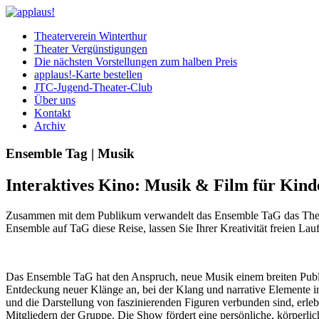
Theaterverein Winterthur
Theater Vergünstigungen
Die nächsten Vorstellungen zum halben Preis
applaus!-Karte bestellen
JTC-Jugend-Theater-Club
Über uns
Kontakt
Archiv
Ensemble Tag | Musik
Interaktives Kino: Musik & Film für Kind
Zusammen mit dem Publikum verwandelt das Ensemble TaG das Theater
Ensemble auf TaG diese Reise, lassen Sie Ihrer Kreativität freien La
Das Ensemble TaG hat den Anspruch, neue Musik einem breiten Publik
Entdeckung neuer Klänge an, bei der Klang und narrative Elemente in
und die Darstellung von faszinierenden Figuren verbunden sind, erle
Mitgliedern der Gruppe. Die Show fördert eine persönliche, körperlic