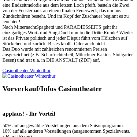
eine Endzeitmelodie aus dem letzten Loch pfeift, basteln die Zwei
von der Fensterbank an einem finalen Feuerwerk, das nur aus
Zündschnüren besteht. Und im Kopf der Zuschauer beginnt es zu
leuchten!
Nach MitternachtSpaghetti und PARADIESSEITS geht ihr
einzigartiges Wort- und Sing-Duell nun in die Dritte Runde! Wieder
ist das Private politisch und jeder Disput führt vom Hölzchen auf
Stöckchen und zurück. Bis es knallt. Oder auch nicht.
Das Duo wurde mit zahlreichen renommierten Preisen
ausgezeichnet (z.B. Scharfrichterbeil, Münchner Kaktus, Stuttgarter
Besen) und trat u.a. in DIE ANSTALT (ZDF) auf.
Casinotheater Winterthur
Vorverkauf/Infos Casinotheater
applaus! - Ihr Vorteil
50% auf ausgewählte Vorstellungen aus dem Saisonprogramm.
10% auf alle anderen Vorstellungen (ausgenommen Spezialevents,
z.B. mit Essen).