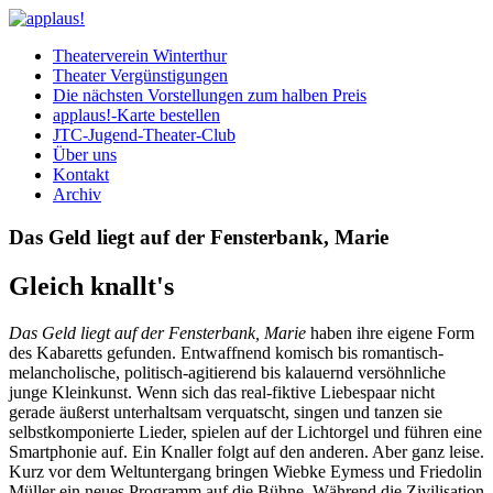
Theaterverein Winterthur
Theater Vergünstigungen
Die nächsten Vorstellungen zum halben Preis
applaus!-Karte bestellen
JTC-Jugend-Theater-Club
Über uns
Kontakt
Archiv
Das Geld liegt auf der Fensterbank, Marie
Gleich knallt's
Das Geld liegt auf der Fensterbank, Marie
haben ihre eigene Form
des Kabaretts gefunden. Entwaffnend komisch bis romantisch-
melancholische, politisch-agitierend bis kalauernd versöhnliche
junge Kleinkunst. Wenn sich das real-fiktive Liebespaar nicht
gerade äußerst unterhaltsam verquatscht, singen und tanzen sie
selbstkomponierte Lieder, spielen auf der Lichtorgel und führen eine
Smartphonie auf. Ein Knaller folgt auf den anderen. Aber ganz leise.
Kurz vor dem Weltuntergang bringen Wiebke Eymess und Friedolin
Müller ein neues Programm auf die Bühne. Während die Zivilisation