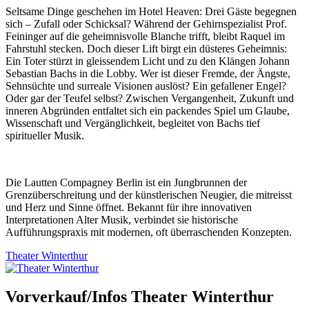
Seltsame Dinge geschehen im Hotel Heaven: Drei Gäste begegnen
sich – Zufall oder Schicksal? Während der Gehirnspezialist Prof.
Feininger auf die geheimnisvolle Blanche trifft, bleibt Raquel im
Fahrstuhl stecken. Doch dieser Lift birgt ein düsteres Geheimnis:
Ein Toter stürzt in gleissendem Licht und zu den Klängen Johann
Sebastian Bachs in die Lobby. Wer ist dieser Fremde, der Ängste,
Sehnsüchte und surreale Visionen auslöst? Ein gefallener Engel?
Oder gar der Teufel selbst? Zwischen Vergangenheit, Zukunft und
inneren Abgründen entfaltet sich ein packendes Spiel um Glaube,
Wissenschaft und Vergänglichkeit, begleitet von Bachs tief
spiritueller Musik.
Die Lautten Compagney Berlin ist ein Jungbrunnen der
Grenzüberschreitung und der künstlerischen Neugier, die mitreisst
und Herz und Sinne öffnet. Bekannt für ihre innovativen
Interpretationen Alter Musik, verbindet sie historische
Aufführungspraxis mit modernen, oft überraschenden Konzepten.
Theater Winterthur
Vorverkauf/Infos Theater Winterthur