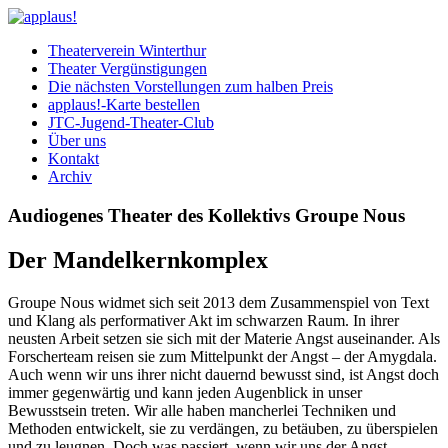
Theaterverein Winterthur
Theater Vergünstigungen
Die nächsten Vorstellungen zum halben Preis
applaus!-Karte bestellen
JTC-Jugend-Theater-Club
Über uns
Kontakt
Archiv
Audiogenes Theater des Kollektivs Groupe Nous
Der Mandelkernkomplex
Groupe Nous widmet sich seit 2013 dem Zusammenspiel von Text
und Klang als performativer Akt im schwarzen Raum. In ihrer
neusten Arbeit setzen sie sich mit der Materie Angst auseinander. Als
Forscherteam reisen sie zum Mittelpunkt der Angst – der Amygdala.
Auch wenn wir uns ihrer nicht dauernd bewusst sind, ist Angst doch
immer gegenwärtig und kann jeden Augenblick in unser
Bewusstsein treten. Wir alle haben mancherlei Techniken und
Methoden entwickelt, sie zu verdängen, zu betäuben, zu überspielen
und zu leugnen. Doch was passiert, wenn wir uns der Angst