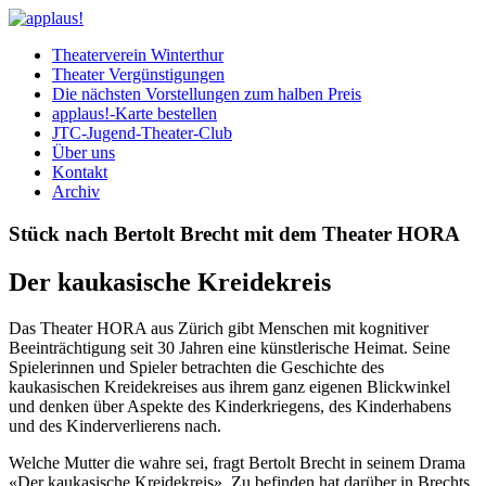
Theaterverein Winterthur
Theater Vergünstigungen
Die nächsten Vorstellungen zum halben Preis
applaus!-Karte bestellen
JTC-Jugend-Theater-Club
Über uns
Kontakt
Archiv
Stück nach Bertolt Brecht mit dem Theater HORA
Der kaukasische Kreidekreis
Das Theater HORA aus Zürich gibt Menschen mit kognitiver
Beeinträchtigung seit 30 Jahren eine künstlerische Heimat. Seine
Spielerinnen und Spieler betrachten die Geschichte des
kaukasischen Kreidekreises aus ihrem ganz eigenen Blickwinkel
und denken über Aspekte des Kinderkriegens, des Kinderhabens
und des Kinderverlierens nach.
Welche Mutter die wahre sei, fragt Bertolt Brecht in seinem Drama
«Der kaukasische Kreidekreis». Zu befinden hat darüber in Brechts