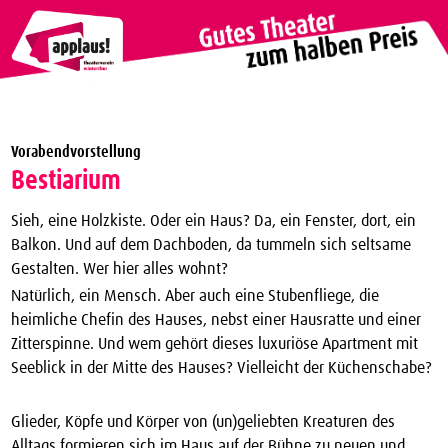
Theaterverein Winterthur
Vorabendvorstellung
Theater Vergünstigungen
Bestiarium
Die nächsten Vorstellungen zum halben Preis
Sieh, eine Holzkiste. Oder ein Haus? Da, ein Fenster, dort, ein
applaus!-Karte bestellen
Balkon. Und auf dem Dachboden, da tummeln sich seltsame
Gestalten. Wer hier alles wohnt?
JTC-Jugend-Theater-Club
Natürlich, ein Mensch. Aber auch eine Stubenfliege, die
Über uns
heimliche Chefin des Hauses, nebst einer Hausratte und einer
Zitterspinne. Und wem gehört dieses luxuriöse Apartment mit
Kontakt
Seeblick in der Mitte des Hauses? Vielleicht der Küchenschabe?
Archiv
Glieder, Köpfe und Körper von (un)geliebten Kreaturen des
Alltags formieren sich im Haus auf der Bühne zu neuen und