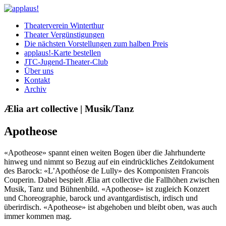
Theaterverein Winterthur
Theater Vergünstigungen
Die nächsten Vorstellungen zum halben Preis
applaus!-Karte bestellen
JTC-Jugend-Theater-Club
Über uns
Kontakt
Archiv
Ælia art collective | Musik/Tanz
Apotheose
«Apotheose» spannt einen weiten Bogen über die Jahrhunderte
hinweg und nimmt so Bezug auf ein eindrückliches Zeitdokument
des Barock: «L’Apothéose de Lully» des Komponisten Francois
Couperin. Dabei bespielt Ælia art collective die Fallhöhen zwischen
Musik, Tanz und Bühnenbild. «Apotheose» ist zugleich Konzert
und Choreographie, barock und avantgardistisch, irdisch und
überirdisch. «Apotheose» ist abgehoben und bleibt oben, was auch
immer kommen mag.