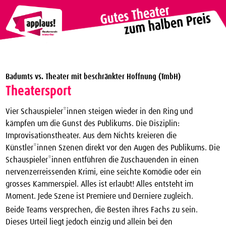
Theaterverein Winterthur
Badumts vs. Theater mit beschränkter Hoffnung (TmbH)
Theater Vergünstigungen
Theatersport
Die nächsten Vorstellungen zum halben Preis
Vier Schauspieler*innen steigen wieder in den Ring und
applaus!-Karte bestellen
kämpfen um die Gunst des Publikums. Die Disziplin:
Improvisationstheater. Aus dem Nichts kreieren die
JTC-Jugend-Theater-Club
Künstler*innen Szenen direkt vor den Augen des Publikums. Die
Über uns
Schauspieler*innen entführen die Zuschauenden in einen
nervenzerreissenden Krimi, eine seichte Komödie oder ein
Kontakt
grosses Kammerspiel. Alles ist erlaubt! Alles entsteht im
Archiv
Moment. Jede Szene ist Premiere und Derniere zugleich.
Beide Teams versprechen, die Besten ihres Fachs zu sein.
Dieses Urteil liegt jedoch einzig und allein bei den