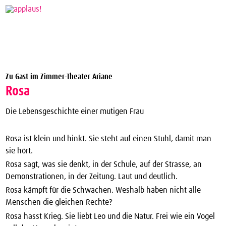
Theaterverein Winterthur
Zu Gast im Zimmer-Theater Ariane
Theater Vergünstigungen
Rosa
Die nächsten Vorstellungen zum halben Preis
Die Lebensgeschichte einer mutigen Frau
applaus!-Karte bestellen
JTC-Jugend-Theater-Club
Rosa ist klein und hinkt. Sie steht auf einen Stuhl, damit man
sie hört.
Über uns
Rosa sagt, was sie denkt, in der Schule, auf der Strasse, an
Kontakt
Demonstrationen, in der Zeitung. Laut und deutlich.
Rosa kämpft für die Schwachen. Weshalb haben nicht alle
Archiv
Menschen die gleichen Rechte?
Rosa hasst Krieg. Sie liebt Leo und die Natur. Frei wie ein Vogel