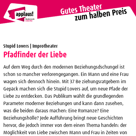
Theaterverein Winterthur
Stupid Lovers | Improtheater
Theater Vergünstigungen
Pfadfinder der Liebe
Die nächsten Vorstellungen zum halben Preis
Auf dem Weg durch den modernen Beziehungsdschungel ist
applaus!-Karte bestellen
schon so mancher verlorengegangen. Ein Mann und eine Frau
wagen sich dennoch hinein. Mit 37 Be­ ziehungsratgebern im
JTC-Jugend-Theater-Club
Gepäck machen sich die Stupid Lovers auf, um neue Pfade der
Über uns
Liebe zu entdecken. Das Publikum wählt die grundlegenden
Parameter moder­ner Beziehungen und kann dann zusehen,
Kontakt
was die beiden daraus machen: Eine Ro­manze? Eine
Archiv
Beziehungshölle? Jede Aufführung bringt neue Geschichten
hervor, die jedoch immer von dem einen Thema handeln: der
Möglichkeit von Liebe zwi­schen Mann und Frau in Zeiten von