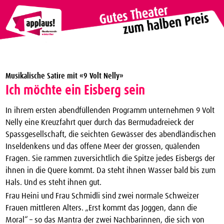
Theaterverein Winterthur
Musikalische Satire mit «9 Volt Nelly»
Theater Vergünstigungen
Ich möchte ein Eisberg sein
Die nächsten Vorstellungen zum halben Preis
In ihrem ersten abendfüllenden Programm unternehmen 9 Volt
applaus!-Karte bestellen
Nelly eine Kreuzfahrt quer durch das Bermudadreieck der
Spassgesellschaft, die seichten Gewässer des abendländischen
JTC-Jugend-Theater-Club
Inseldenkens und das offene Meer der grossen, quälenden
Über uns
Fragen. Sie rammen zuversichtlich die Spitze jedes Eisbergs der
ihnen in die Quere kommt. Da steht ihnen Wasser bald bis zum
Kontakt
Hals. Und es steht ihnen gut.
Archiv
Frau Heini und Frau Schmidli sind zwei normale Schweizer
Frauen mittleren Alters. „Erst kommt das Joggen, dann die
Moral“ – so das Mantra der zwei Nachbarinnen, die sich von