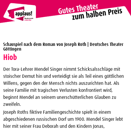
Theaterverein Winterthur
Schauspiel nach dem Roman von Joseph Roth | Deutsches Theater
Theater Vergünstigungen
Göttingen
Hiob
Die nächsten Vorstellungen zum halben Preis
applaus!-Karte bestellen
Der Tora-Lehrer Mendel Singer nimmt Schicksalsschläge mit
stoischer Demut hin und verteidigt sie als Teil eines göttlichen
JTC-Jugend-Theater-Club
Willens, gegen den der Mensch nichts auszurichten hat. Als
seine Familie mit tragischen Verlusten konfrontiert wird,
Über uns
beginnt Mendel an seinem unerschütterlichen Glauben zu
Kontakt
zweifeln.
Joseph Roths fiktive Familiengeschichte spielt in einem
Archiv
abgeschiedenen russischen Dorf um 1900. Mendel Singer lebt
hier mit seiner Frau Deborah und den Kindern Jonas,