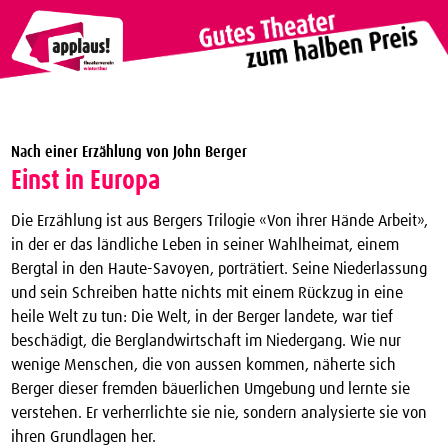
Theaterverein Winterthur
Nach einer Erzählung von John Berger
Theater Vergünstigungen
Einst in Europa
Die nächsten Vorstellungen zum halben Preis
Die Erzählung ist aus Bergers Trilogie «Von ihrer Hände Arbeit»,
applaus!-Karte bestellen
in der er das ländliche Leben in seiner Wahlheimat, einem
Bergtal in den Haute-Savoyen, porträtiert. Seine Niederlassung
JTC-Jugend-Theater-Club
und sein Schreiben hatte nichts mit einem Rückzug in eine
Über uns
heile Welt zu tun: Die Welt, in der Berger landete, war tief
beschädigt, die Berglandwirtschaft im Niedergang. Wie nur
Kontakt
wenige Menschen, die von aussen kommen, näherte sich
Archiv
Berger dieser fremden bäuerlichen Umgebung und lernte sie
verstehen. Er verherrlichte sie nie, sondern analysierte sie von
ihren Grundlagen her.