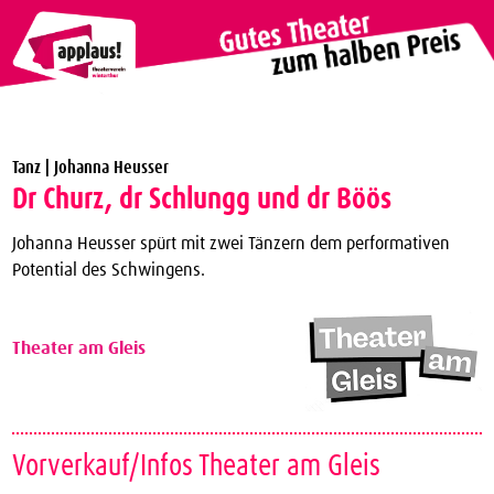
Theaterverein Winterthur
Tanz | Johanna Heusser
Theater Vergünstigungen
Dr Churz, dr Schlungg und dr Böös
Die nächsten Vorstellungen zum halben Preis
Johanna Heusser spürt mit zwei Tänzern dem performativen
applaus!-Karte bestellen
Potential des Schwingens.
JTC-Jugend-Theater-Club
Über uns
Theater am Gleis
Kontakt
Archiv
Vorverkauf/Infos Theater am Gleis