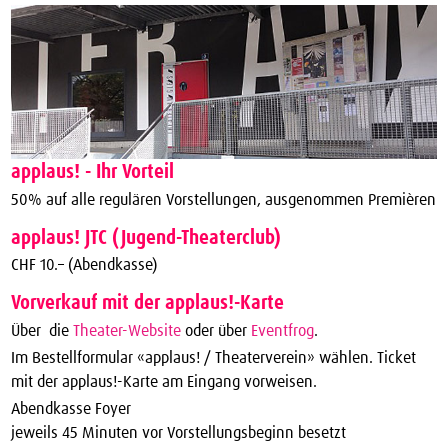
applaus! - Ihr Vorteil
50% auf alle regulären Vorstellungen, ausgenommen Premièren
applaus! JTC (Jugend-Theaterclub)
CHF 10.– (Abendkasse)
Vorverkauf mit der applaus!-Karte
Über die
Theater-Website
oder über
Eventfrog
.
Im Bestellformular «applaus! / Theaterverein» wählen. Ticket
mit der applaus!-Karte am Eingang vorweisen.
Abendkasse Foyer
jeweils 45 Minuten vor Vorstellungsbeginn besetzt