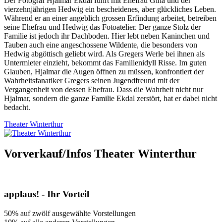
Der Fotograf Hjalmar Ekdal führt mit Ehefrau Gina und der
vierzehnjährigen Hedwig ein bescheidenes, aber glückliches Leben.
Während er an einer angeblich grossen Erfindung arbeitet, betreiben
seine Ehefrau und Hedwig das Fotoatelier. Der ganze Stolz der
Familie ist jedoch ihr Dachboden. Hier lebt neben Kaninchen und
Tauben auch eine angeschossene Wildente, die besonders von
Hedwig abgöttisch geliebt wird. Als Gregers Werle bei ihnen als
Untermieter einzieht, bekommt das Familienidyll Risse. Im guten
Glauben, Hjalmar die Augen öffnen zu müssen, konfrontiert der
Wahrheitsfanatiker Gregers seinen Jugendfreund mit der
Vergangenheit von dessen Ehefrau. Dass die Wahrheit nicht nur
Hjalmar, sondern die ganze Familie Ekdal zerstört, hat er dabei nicht
bedacht.
Theater Winterthur
Vorverkauf/Infos Theater Winterthur
applaus! - Ihr Vorteil
50% auf zwölf ausgewählte Vorstellungen