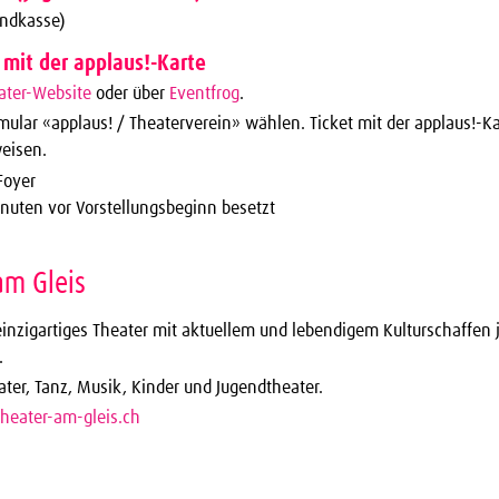
endkasse)
 mit der applaus!-Karte
ater-Website
oder über
Eventfrog
.
rmular «applaus! / Theaterverein» wählen. Ticket mit der applaus!-K
eisen.
Foyer
inuten vor Vorstellungsbeginn besetzt
am Gleis
einzigartiges Theater mit aktuellem und lebendigem Kulturschaffen 
.
ater, Tanz, Musik, Kinder und Jugendtheater.
heater-am-gleis.ch