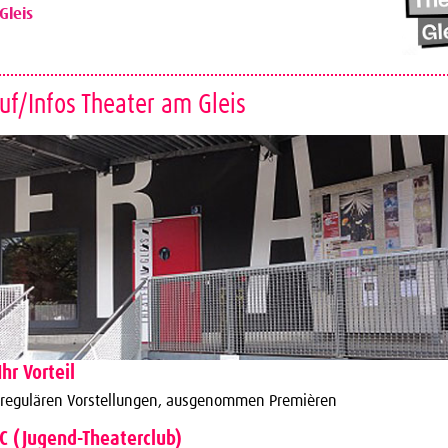
Gleis
uf/Infos Theater am Gleis
Ihr Vorteil
 regulären Vorstellungen, ausgenommen Premièren
TC (Jugend-Theaterclub)