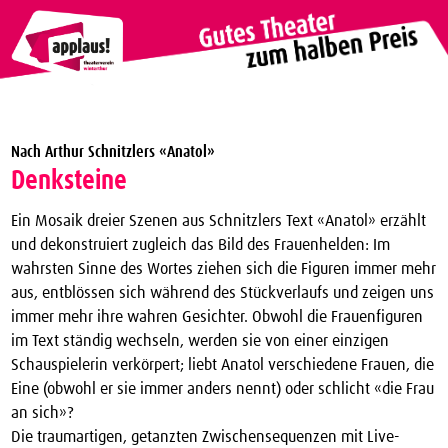
Theaterverein Winterthur
Nach Arthur Schnitzlers «Anatol»
Theater Vergünstigungen
Denksteine
Die nächsten Vorstellungen zum halben Preis
Ein Mosaik dreier Szenen aus Schnitzlers Text «Anatol» erzählt
applaus!-Karte bestellen
und dekonstruiert zugleich das Bild des Frauenhelden:
Im
wahrsten Sinne des Wortes ziehen sich die Figuren immer mehr
JTC-Jugend-Theater-Club
aus, entblössen sich während des Stückverlaufs und zeigen uns
Über uns
immer mehr ihre wahren Gesichter. Obwohl die Frauenfiguren
im Text ständig wechseln, werden sie von einer einzigen
Kontakt
Schauspielerin verkörpert; liebt Anatol verschiedene Frauen, die
Archiv
Eine (obwohl er sie immer anders nennt) oder schlicht «die Frau
an sich»?
Die traumartigen, getanzten Zwischensequenzen mit Live-