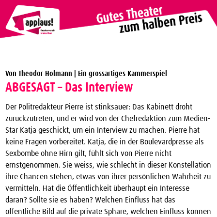
Theaterverein Winterthur
Von Theodor Holmann | Ein grossartiges Kammerspiel
Theater Vergünstigungen
ABGESAGT – Das Interview
Die nächsten Vorstellungen zum halben Preis
Der Politredakteur Pierre ist stinksauer: Das Kabinett droht
applaus!-Karte bestellen
zurückzutreten, und er wird von der Chefredaktion zum Medien-
Star Katja geschickt, um ein Interview zu machen. Pierre hat
JTC-Jugend-Theater-Club
keine Fragen vorbereitet. Katja, die in der Boulevardpresse als
Über uns
Sexbombe ohne Hirn gilt, fühlt sich von Pierre nicht
ernstgenommen. Sie weiss, wie schlecht in dieser Konstellation
Kontakt
ihre Chancen stehen, etwas von ihrer persönlichen Wahrheit zu
Archiv
vermitteln. Hat die Öffentlichkeit überhaupt ein Interesse
daran? Sollte sie es haben? Welchen Einfluss hat das
öffentliche Bild auf die private Sphäre, welchen Einfluss können