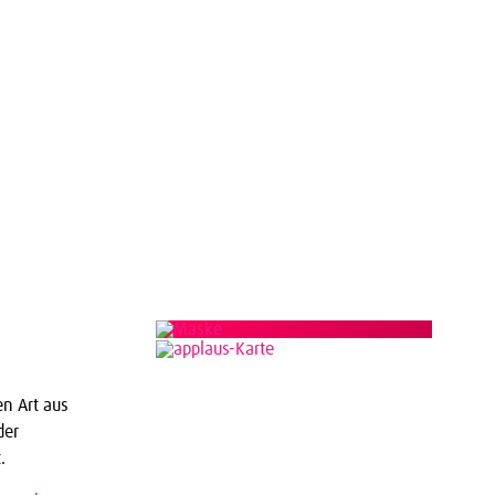
applaus!-Karte
bestellen
en Art aus
der
.